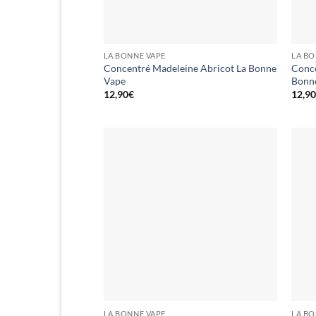
LA BONNE VAPE
LA BO
Concentré Madeleine Abricot La Bonne
Conce
Vape
Bonn
12,90
€
12,9
LA BONNE VAPE
LA BO