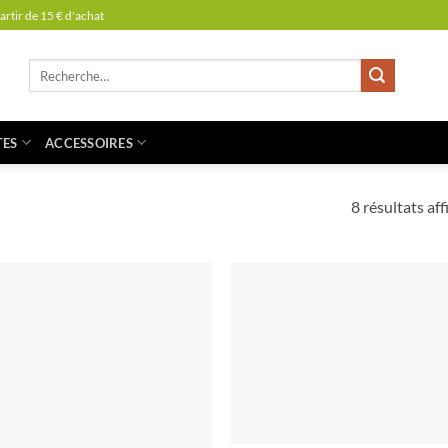
partir de 15 € d'achat
Recherche
pour :
TES
ACCESSOIRES
8 résultats aff