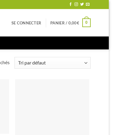
0
SE CONNECTER
PANIER /
0,00
€
ichés