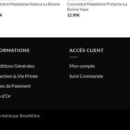
ntré Madeleine Nature La Bonne
Concentré Madeleine Pistache La
Bonne Vape
0
€
12,90
€
FORMATIONS
ACCÈS CLIENT
itions Générales
Mon compte
ection & Vie Privée
Suivi Commande
es de Paiement
e d’Or
e réalisé par
BoutikOne
.