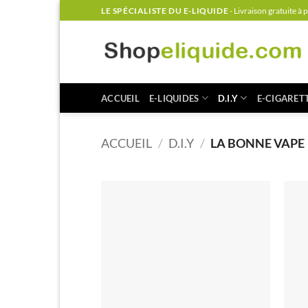
Passer
LE SPÉCIALISTE DU E-LIQUIDE
- Livraison gratuite à 
au
contenu
ACCUEIL
E-LIQUIDES
D.I.Y
E-CIGARET
ACCUEIL
/
D.I.Y
/
LA BONNE VAPE