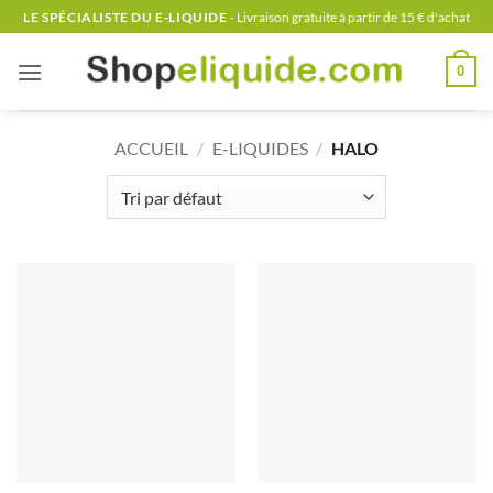
Passer
LE SPÉCIALISTE DU E-LIQUIDE
- Livraison gratuite à partir de 15 € d'achat
au
contenu
0
ACCUEIL
/
E-LIQUIDES
/
HALO