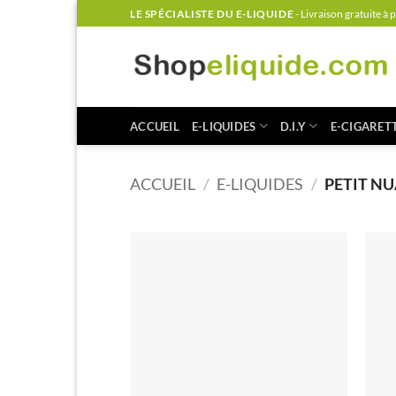
Passer
LE SPÉCIALISTE DU E-LIQUIDE
- Livraison gratuite à 
au
contenu
ACCUEIL
E-LIQUIDES
D.I.Y
E-CIGARET
ACCUEIL
/
E-LIQUIDES
/
PETIT N