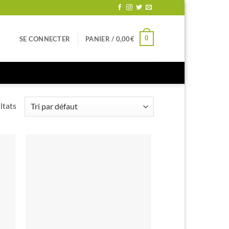
0
SE CONNECTER
PANIER /
0,00
€
ltats