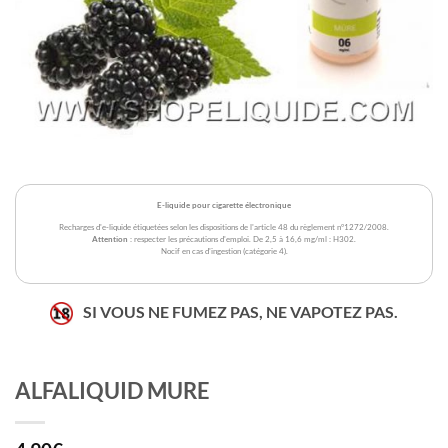
E-liquide pour cigarette électronique
Recharges d'e-liquide étiquetées selon les dispositions de l'article 48 du règlement n°1272/2008.
Attention
: respecter les précautions d'emploi. De 2,5 à 16,6 mg/ml : H302.
Nocif en cas d'ingestion (catégorie 4).
SI VOUS NE FUMEZ PAS, NE VAPOTEZ PAS.
ALFALIQUID MURE