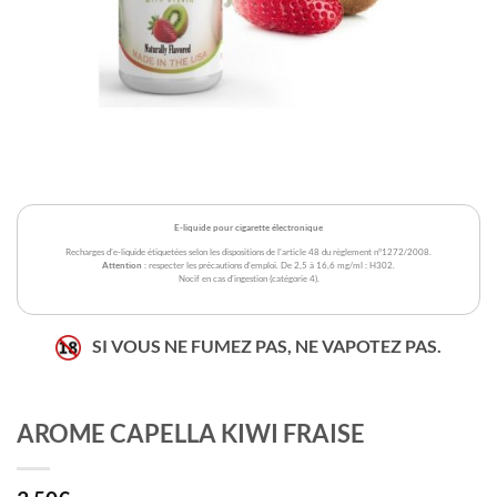
E-liquide pour cigarette électronique
Recharges d'e-liquide étiquetées selon les dispositions de l'article 48 du règlement n°1272/2008.
Attention
: respecter les précautions d'emploi. De 2,5 à 16,6 mg/ml : H302.
Nocif en cas d'ingestion (catégorie 4).
SI VOUS NE FUMEZ PAS, NE VAPOTEZ PAS.
AROME CAPELLA KIWI FRAISE