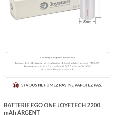
E-liquide pour cigarette électronique
Recharges d'e-liquide étiquetées selon les dispositions de l'article 48 du règlement n°1272/2008.
Attention
: respecter les précautions d'emploi. De 2,5 à 16,6 mg/ml : H302.
Nocif en cas d'ingestion (catégorie 4).
SI VOUS NE FUMEZ PAS, NE VAPOTEZ PAS.
BATTERIE EGO ONE JOYETECH 2200
mAh ARGENT