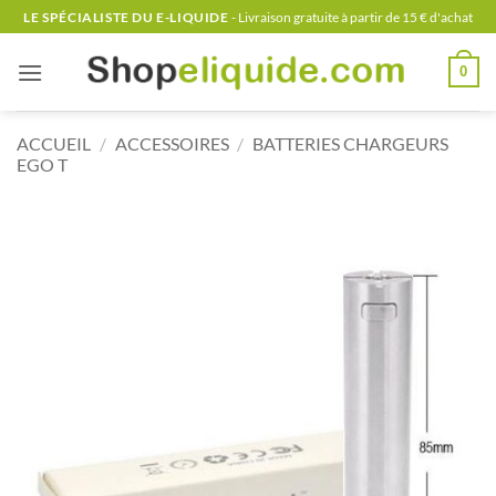
Passer
LE SPÉCIALISTE DU E-LIQUIDE
- Livraison gratuite à partir de 15 € d'achat
au
contenu
0
ACCUEIL
/
ACCESSOIRES
/
BATTERIES CHARGEURS
EGO T