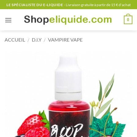
Passer
LE SPÉCIALISTE DU E-LIQUIDE
- Livraison gratuite à partir de 15 € d'achat
au
contenu
0
ACCUEIL
/
D.I.Y
/
VAMPIRE VAPE