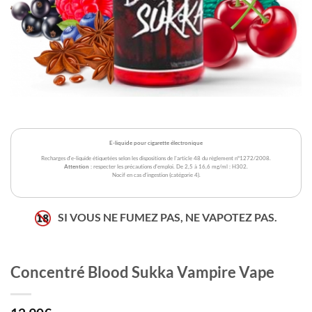
E-liquide pour cigarette électronique
Recharges d'e-liquide étiquetées selon les dispositions de l'article 48 du règlement n°1272/2008.
Attention
: respecter les précautions d'emploi. De 2,5 à 16,6 mg/ml : H302.
Nocif en cas d'ingestion (catégorie 4).
SI VOUS NE FUMEZ PAS, NE VAPOTEZ PAS.
Concentré Blood Sukka Vampire Vape