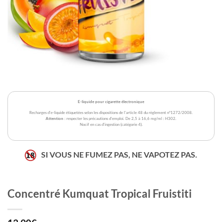
E-liquide pour cigarette électronique
Recharges d'e-liquide étiquetées selon les dispositions de l'article 48 du règlement n°1272/2008.
Attention
: respecter les précautions d'emploi. De 2,5 à 16,6 mg/ml : H302.
Nocif en cas d'ingestion (catégorie 4).
SI VOUS NE FUMEZ PAS, NE VAPOTEZ PAS.
Concentré Kumquat Tropical Fruistiti