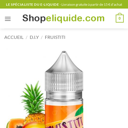
Passer
LE SPÉCIALISTE DU E-LIQUIDE
- Livraison gratuite à partir de 15 € d'achat
au
contenu
0
ACCUEIL
/
D.I.Y
/
FRUISTITI