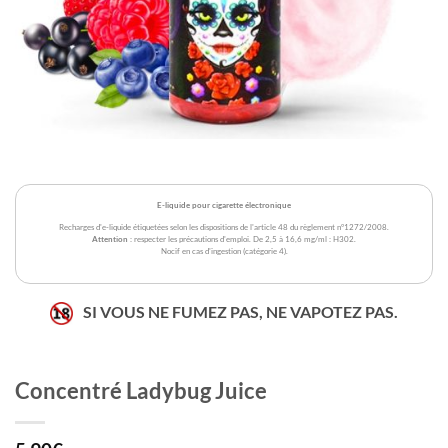
E-liquide pour cigarette électronique
Recharges d'e-liquide étiquetées selon les dispositions de l'article 48 du règlement n°1272/2008.
Attention
: respecter les précautions d'emploi. De 2,5 à 16,6 mg/ml : H302.
Nocif en cas d'ingestion (catégorie 4).
SI VOUS NE FUMEZ PAS, NE VAPOTEZ PAS.
Concentré Ladybug Juice