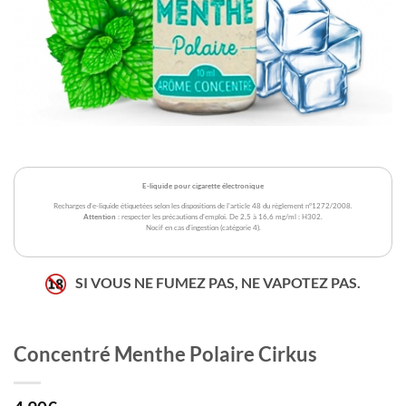
E-liquide pour cigarette électronique
Recharges d'e-liquide étiquetées selon les dispositions de l'article 48 du règlement n°1272/2008.
Attention
: respecter les précautions d'emploi. De 2,5 à 16,6 mg/ml : H302.
Nocif en cas d'ingestion (catégorie 4).
SI VOUS NE FUMEZ PAS, NE VAPOTEZ PAS.
Concentré Menthe Polaire Cirkus