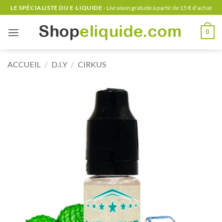
Passer
LE SPÉCIALISTE DU E-LIQUIDE
- Livraison gratuite à partir de 15 € d'achat
au
contenu
0
ACCUEIL
/
D.I.Y
/
CIRKUS