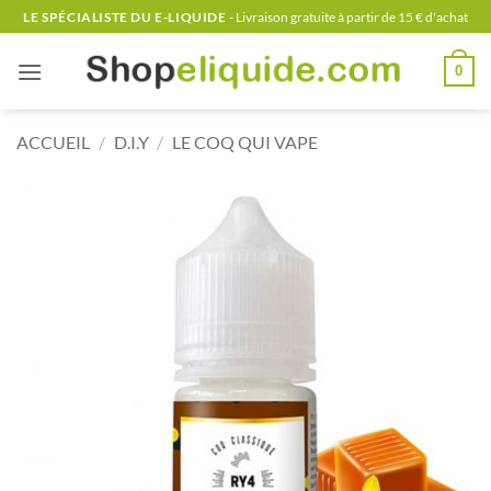
Passer
LE SPÉCIALISTE DU E-LIQUIDE
- Livraison gratuite à partir de 15 € d'achat
au
contenu
0
ACCUEIL
/
D.I.Y
/
LE COQ QUI VAPE