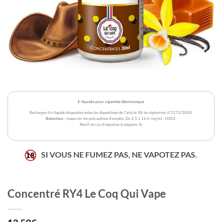
E-liquide pour cigarette électronique
Recharges d'e-liquide étiquetées selon les dispositions de l'article 48 du règlement n°1272/2008.
Attention
: respecter les précautions d'emploi. De 2,5 à 16,6 mg/ml : H302.
Nocif en cas d'ingestion (catégorie 4).
SI VOUS NE FUMEZ PAS, NE VAPOTEZ PAS.
Concentré RY4 Le Coq Qui Vape