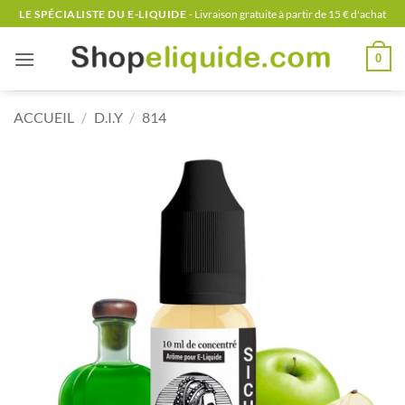
Passer
LE SPÉCIALISTE DU E-LIQUIDE
- Livraison gratuite à partir de 15 € d'achat
au
contenu
0
ACCUEIL
/
D.I.Y
/
814