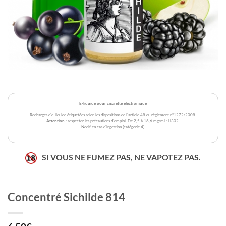
E-liquide pour cigarette électronique
Recharges d'e-liquide étiquetées selon les dispositions de l'article 48 du règlement n°1272/2008.
Attention
: respecter les précautions d'emploi. De 2,5 à 16,6 mg/ml : H302.
Nocif en cas d'ingestion (catégorie 4).
SI VOUS NE FUMEZ PAS, NE VAPOTEZ PAS.
Concentré Sichilde 814