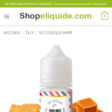
Passer
LE SPÉCIALISTE DU E-LIQUIDE
- Livraison gratuite à partir de 15 € d'achat
au
contenu
0
ACCUEIL
/
D.I.Y
/
LE COQ QUI VAPE