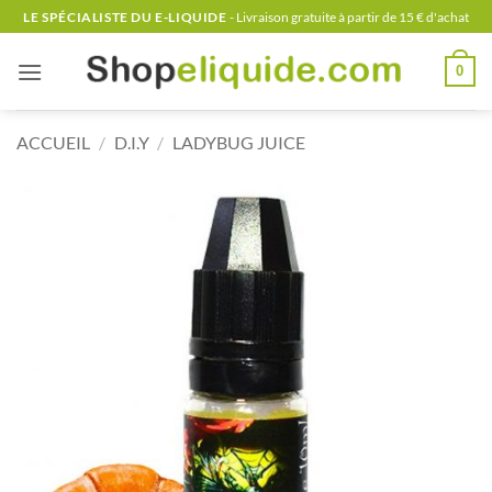
Passer
LE SPÉCIALISTE DU E-LIQUIDE
- Livraison gratuite à partir de 15 € d'achat
au
contenu
0
ACCUEIL
/
D.I.Y
/
LADYBUG JUICE