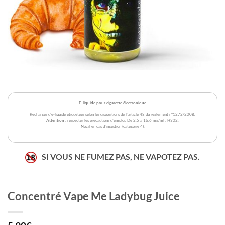
E-liquide pour cigarette électronique
Recharges d'e-liquide étiquetées selon les dispositions de l'article 48 du règlement n°1272/2008.
Attention
: respecter les précautions d'emploi. De 2,5 à 16,6 mg/ml : H302.
Nocif en cas d'ingestion (catégorie 4).
SI VOUS NE FUMEZ PAS, NE VAPOTEZ PAS.
Concentré Vape Me Ladybug Juice