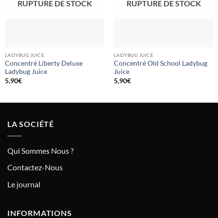
RUPTURE DE STOCK
RUPTURE DE STOCK
LADYBUG JUICE
LADYBUG JUICE
Concentré Liberty Deluxe
Concentré Old School Ladybug
Ladybug Juice
Juice
5,90
€
5,90
€
LA SOCIÉTÉ
Qui Sommes Nous ?
Contactez-Nous
Le journal
INFORMATIONS