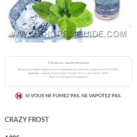
E-liquide pour cigarette électronique
Recharges d'e-liquide étiquetées selon les dispositions de l'article 48 du règlement n°1272/2008.
Attention
: respecter les précautions d'emploi. De 2,5 à 16,6 mg/ml : H302.
Nocif en cas d'ingestion (catégorie 4).
SI VOUS NE FUMEZ PAS, NE VAPOTEZ PAS.
CRAZY FROST