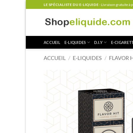
Passer
LE SPÉCIALISTE DU E-LIQUIDE
- Livraison gratuite à 
au
contenu
ACCUEIL
E-LIQUIDES
D.I.Y
E-CIGARET
ACCUEIL
/
E-LIQUIDES
/
FLAVOR 