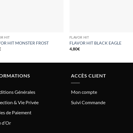
OR HIT
FLAVOR HIT
VOR HIT MONSTER FROST
FLAVOR HIT BLACK EAGLE
€
4,80
€
FORMATIONS
ACCÈS CLIENT
itions Générales
Mon compte
ection & Vie Privée
Suivi Commande
es de Paiement
e d’Or