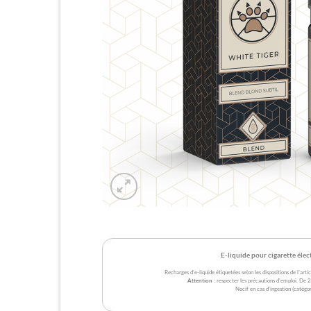
E-liquide pour cigarette éle
Recharges d'e-liquide étiquetées selon les dispositions de l'a
Attention
: respecter les précautions d'emploi. De
Nocif en cas d'ingestion (catégor