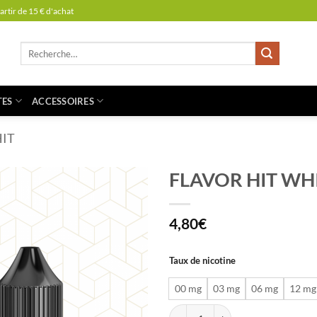
partir de 15 € d'achat
Recherche
pour :
TES
ACCESSOIRES
HIT
FLAVOR HIT WHI
4,80
€
Taux de nicotine
00 mg
03 mg
06 mg
12 mg
quantité de FLAVOR HIT WHITE 