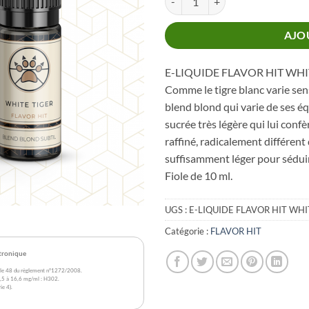
AJO
E-LIQUIDE FLAVOR HIT WHIT
Comme le tigre blanc varie sen
blend blond qui varie de ses é
sucrée très légère qui lui confè
raffiné, radicalement différent
suffisamment léger pour sédui
Fiole de 10 ml.
UGS :
E-LIQUIDE FLAVOR HIT WHI
Catégorie :
FLAVOR HIT
ctronique
rticle 48 du règlement n°1272/2008.
 2,5 à 16,6 mg/ml : H302.
ie 4).