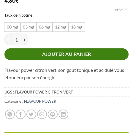
4,80
€
EFFACER
Taux de nicotine
00 mg
03 mg
06 mg
12 mg
18 mg
quantité de FLAVOUR POWER CITRON VERT
AJOUTER AU PANIER
Flavour power citron vert, son goût tonique et acidulé vous
étonnera par son énergie !
UGS :
FLAVOUR POWER CITRON VERT
Catégorie :
FLAVOUR POWER