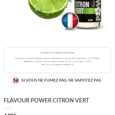
E-liquide pour cigarette électronique
Recharges d'e-liquide étiquetées selon les dispositions de l'article 48 du règlement n°1272/2008.
Attention
: respecter les précautions d'emploi. De 2,5 à 16,6 mg/ml : H302.
Nocif en cas d'ingestion (catégorie 4).
SI VOUS NE FUMEZ PAS, NE VAPOTEZ PAS.
FLAVOUR POWER CITRON VERT