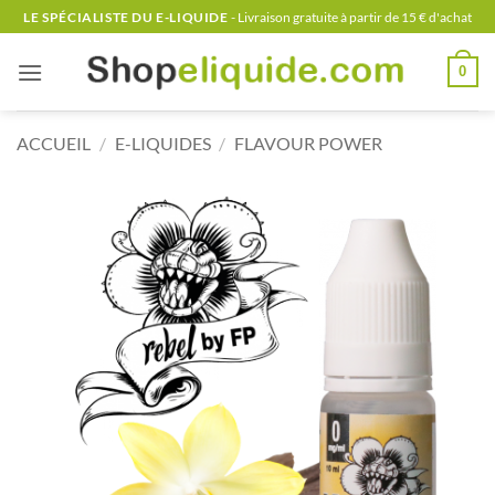
Passer
LE SPÉCIALISTE DU E-LIQUIDE
- Livraison gratuite à partir de 15 € d'achat
au
contenu
0
ACCUEIL
/
E-LIQUIDES
/
FLAVOUR POWER