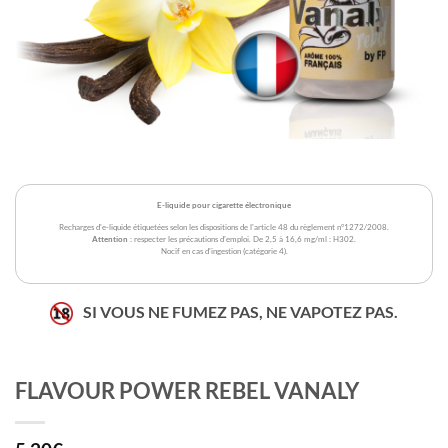
E-liquide pour cigarette électronique
Recharges d'e-liquide étiquetées selon les dispositions de l'article 48 du règlement n°1272/2008.
Attention
: respecter les précautions d'emploi. De 2,5 à 16,6 mg/ml : H302.
Nocif en cas d'ingestion (catégorie 4).
SI VOUS NE FUMEZ PAS, NE VAPOTEZ PAS.
FLAVOUR POWER REBEL VANALY