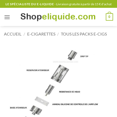
Passer
LE SPÉCIALISTE DU E-LIQUIDE
- Livraison gratuite à partir de 15 € d'achat
au
contenu
0
ACCUEIL
/
E-CIGARETTES
/
TOUS LES PACKS E-CIGS