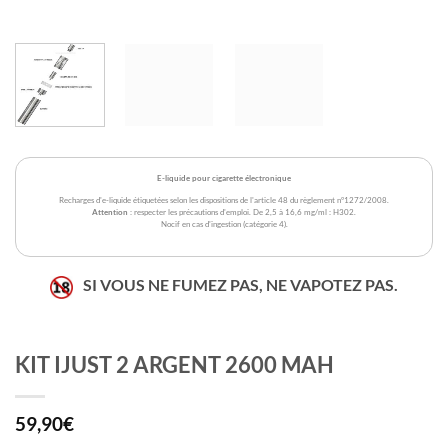
E-liquide pour cigarette électronique
Recharges d'e-liquide étiquetées selon les dispositions de l'article 48 du règlement n°1272/2008.
Attention
: respecter les précautions d'emploi. De 2,5 à 16,6 mg/ml : H302.
Nocif en cas d'ingestion (catégorie 4).
SI VOUS NE FUMEZ PAS, NE VAPOTEZ PAS.
KIT IJUST 2 ARGENT 2600 MAH
59,90
€