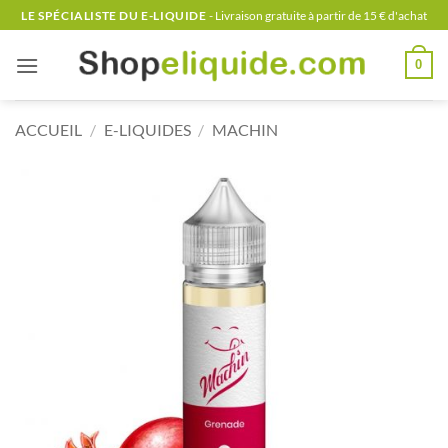
Passer
LE SPÉCIALISTE DU E-LIQUIDE
- Livraison gratuite à partir de 15 € d'achat
au
contenu
0
ACCUEIL
/
E-LIQUIDES
/
MACHIN