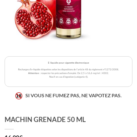
E-liquide pour cigarette électronique
Recharges d'e-liquide étiquetées selon les dispositions de l'article 48 du règlement n°1272/2008.
Attention
: respecter les précautions d'emploi. De 2,5 à 16,6 mg/ml : H302.
Nocif en cas d'ingestion (catégorie 4).
SI VOUS NE FUMEZ PAS, NE VAPOTEZ PAS.
MACHIN GRENADE 50 ML