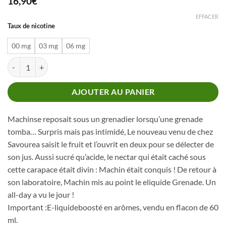
16,90
€
EFFACER
Taux de nicotine
00 mg
03 mg
06 mg
quantité de MACHIN GRENADE 50 ML
AJOUTER AU PANIER
Machinse reposait sous un grenadier lorsqu’une grenade
tomba… Surpris mais pas intimidé, Le nouveau venu de chez
Savourea saisit le fruit et l’ouvrit en deux pour se délecter de
son jus. Aussi sucré qu’acide, le nectar qui était caché sous
cette carapace était divin : Machin était conquis ! De retour à
son laboratoire, Machin mis au point le eliquide Grenade. Un
all-day a vu le jour !
Important :E-liquideboosté en arômes, vendu en flacon de 60
ml.