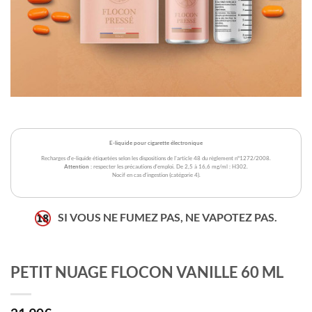
E-liquide pour cigarette électronique
Recharges d'e-liquide étiquetées selon les dispositions de l'article 48 du règlement n°1272/2008.
Attention
: respecter les précautions d'emploi. De 2,5 à 16,6 mg/ml : H302.
Nocif en cas d'ingestion (catégorie 4).
SI VOUS NE FUMEZ PAS, NE VAPOTEZ PAS.
PETIT NUAGE FLOCON VANILLE 60 ML