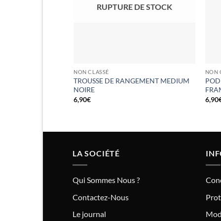
RUPTURE DE STOCK
NON CLASSÉ
NON 
TROUSSE DE RANGEMENT MEDIUM
POD 
NOIRE
FRA
6,90
€
6,90
LA SOCIÉTÉ
IN
Qui Sommes Nous ?
Cond
Contactez-Nous
Prot
Le journal
Mod