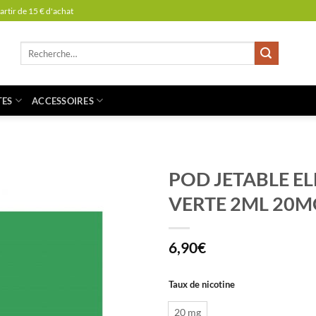
partir de 15 € d'achat
Recherche
pour :
TES
ACCESSOIRES
POD JETABLE E
VERTE 2ML 20M
6,90
€
Taux de nicotine
20 mg