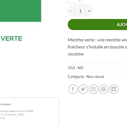
quantité de POD JETABLE ELF
AJO
Menthe verte : une menthe verte
fraîcheur s’installe en bouche 
nicotine
UGS :
ND
Catégorie :
Non classé
ctronique
rticle 48 du règlement n°1272/2008.
 2,5 à 16,6 mg/ml : H302.
ie 4).