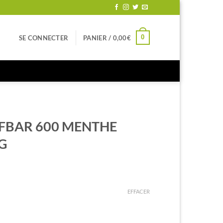
0
SE CONNECTER
PANIER /
0,00
€
LFBAR 600 MENTHE
G
EFFACER