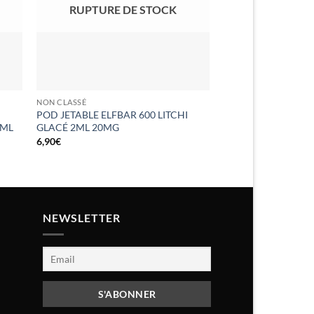
RUPTURE DE STOCK
RUPTURE 
NON CLASSÉ
NON CLASSÉ
POD JETABLE ELFBAR 600 LITCHI
POD JETABLE ELFB
2ML
GLACÉ 2ML 20MG
PÊCHE MANGUE 2
6,90
€
6,90
€
NEWSLETTER