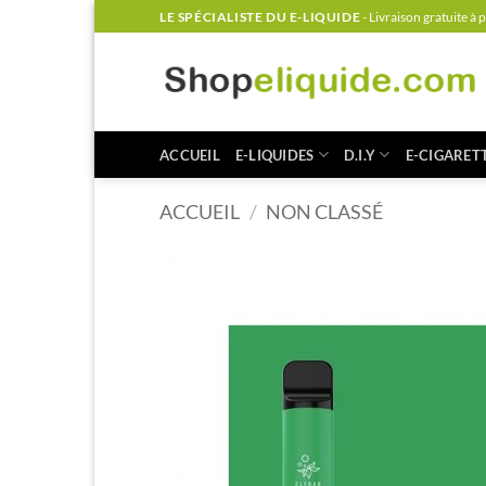
Passer
LE SPÉCIALISTE DU E-LIQUIDE
- Livraison gratuite à 
au
contenu
ACCUEIL
E-LIQUIDES
D.I.Y
E-CIGARET
ACCUEIL
/
NON CLASSÉ