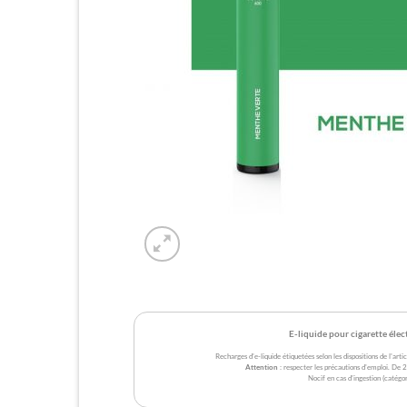
E-liquide pour cigarette éle
Recharges d'e-liquide étiquetées selon les dispositions de l'a
Attention
: respecter les précautions d'emploi. De
Nocif en cas d'ingestion (catégor