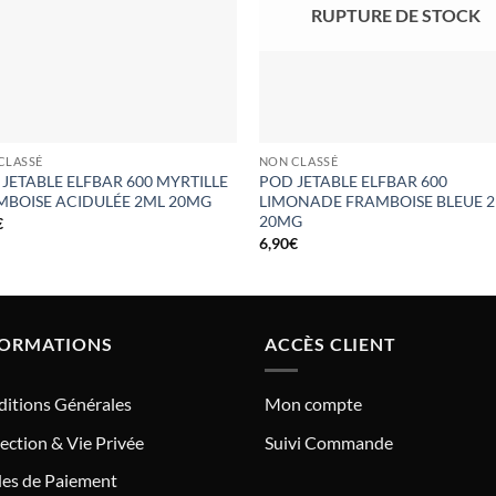
RUPTURE DE STOCK
CLASSÉ
NON CLASSÉ
JETABLE ELFBAR 600 MYRTILLE
POD JETABLE ELFBAR 600
MBOISE ACIDULÉE 2ML 20MG
LIMONADE FRAMBOISE BLEUE 
20MG
€
6,90
€
FORMATIONS
ACCÈS CLIENT
itions Générales
Mon compte
ection & Vie Privée
Suivi Commande
es de Paiement