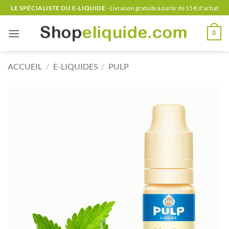
Passer
LE SPÉCIALISTE DU E-LIQUIDE
- Livraison gratuite à partir de 15 € d'achat
au
contenu
0
ACCUEIL
/
E-LIQUIDES
/
PULP