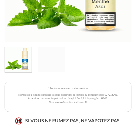
E-liquide pour cigarette électronique
Recharges d'e-liquide étiquetées selon les dispositions de l'article 48 du règlement n°1272/2008.
Attention
: respecter les précautions d'emploi. De 2,5 à 16,6 mg/ml : H302.
Nocif en cas d'ingestion (catégorie 4).
SI VOUS NE FUMEZ PAS, NE VAPOTEZ PAS.