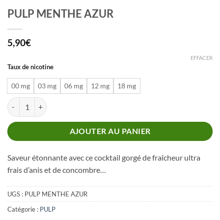
PULP MENTHE AZUR
5,90
€
EFFACER
Taux de nicotine
00 mg
03 mg
06 mg
12 mg
18 mg
quantité de PULP MENTHE AZUR
AJOUTER AU PANIER
Saveur étonnante avec ce cocktail gorgé de fraîcheur ultra
frais d’anis et de concombre…
UGS :
PULP MENTHE AZUR
Catégorie :
PULP