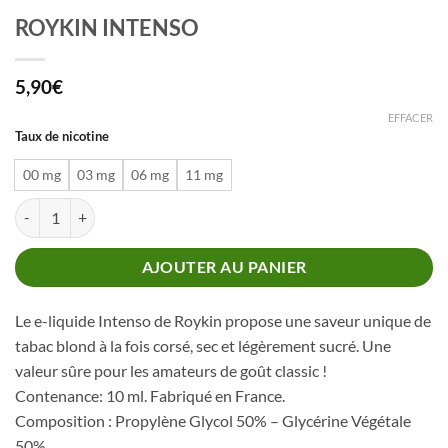
ROYKIN INTENSO
5,90
€
EFFACER
Taux de nicotine
00 mg
03 mg
06 mg
11 mg
quantité de ROYKIN INTENSO
AJOUTER AU PANIER
Le e-liquide Intenso de Roykin propose une saveur unique de
tabac blond à la fois corsé, sec et légèrement sucré. Une
valeur sûre pour les amateurs de goût classic !
Contenance: 10 ml. Fabriqué en France.
Composition : Propylène Glycol 50% – Glycérine Végétale
50%