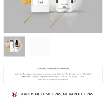
E-liquide pour cigarette électronique
Recharges d'e-liquide étiquetées selon les dispositions de l'article 48 du règlement n°1272/2008.
Attention
: respecter les précautions d'emploi. De 2,5 à 16,6 mg/ml : H302.
Nocif en cas d'ingestion (catégorie 4).
SI VOUS NE FUMEZ PAS, NE VAPOTEZ PAS.