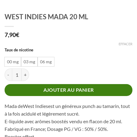
WEST INDIES MADA 20 ML
7,90
€
EFFACER
Taux de nicotine
00 mg
03 mg
06 mg
quantité de WEST INDIES MADA 20 ML
AJOUTER AU PANIER
Mada deWest Indiesest un généreux punch au tamarin, tout
à la fois acidulé et légèrement sucré.
E-liquide avec arômes boostés vendu en flacon de 20 ml.
Fabriqué en France; Dosage PG / VG : 50% / 50%.
Booster offert.