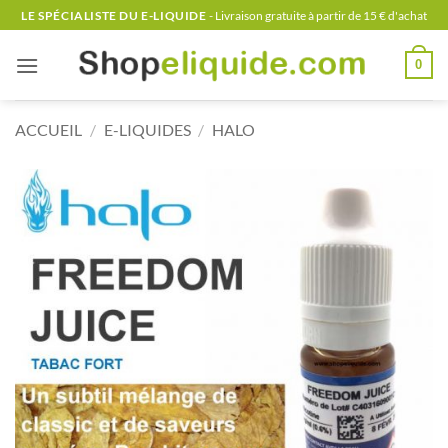
Passer
LE SPÉCIALISTE DU E-LIQUIDE
- Livraison gratuite à partir de 15 € d'achat
au
contenu
0
ACCUEIL
/
E-LIQUIDES
/
HALO