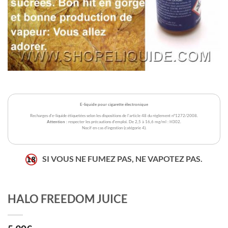
E-liquide pour cigarette électronique
Recharges d'e-liquide étiquetées selon les dispositions de l'article 48 du règlement n°1272/2008.
Attention
: respecter les précautions d'emploi. De 2,5 à 16,6 mg/ml : H302.
Nocif en cas d'ingestion (catégorie 4).
SI VOUS NE FUMEZ PAS, NE VAPOTEZ PAS.
HALO FREEDOM JUICE