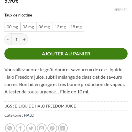
5,90
€
EFFACER
Taux de nicotine
00 mg
03 mg
06 mg
12 mg
18 mg
quantité de HALO FREEDOM JUICE
AJOUTER AU PANIER
Vous allez adorer le goût doux et savoureux de ce e-liquide
Halo Freedom juice, subtil mélange de classic et de saveurs
sucrés. Bon hit en gorge et très bonne production de vapeur.
A tester de toute urgence… Fiole de 10 ml.
UGS :
E-LIQUIDE HALO FREEDOM JUICE
Catégorie :
HALO