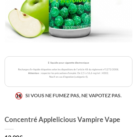
E-liquide pour cigarette électronique
Recharges d'e-liquide étiquetées selon les dispositions de l'article 48 du règlement n°1272/2008.
Attention
: respecter les précautions d'emploi. De 2,5 à 16,6 mg/ml : H302.
Nocif en cas d'ingestion (catégorie 4).
SI VOUS NE FUMEZ PAS, NE VAPOTEZ PAS.
Concentré Applelicious Vampire Vape