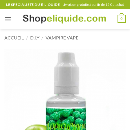
Passer
LE SPÉCIALISTE DU E-LIQUIDE
- Livraison gratuite à partir de 15 € d'achat
au
contenu
0
ACCUEIL
/
D.I.Y
/
VAMPIRE VAPE