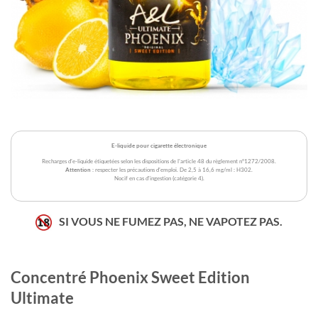
E-liquide pour cigarette électronique
Recharges d'e-liquide étiquetées selon les dispositions de l'article 48 du règlement n°1272/2008.
Attention
: respecter les précautions d'emploi. De 2,5 à 16,6 mg/ml : H302.
Nocif en cas d'ingestion (catégorie 4).
SI VOUS NE FUMEZ PAS, NE VAPOTEZ PAS.
Concentré Phoenix Sweet Edition
Ultimate