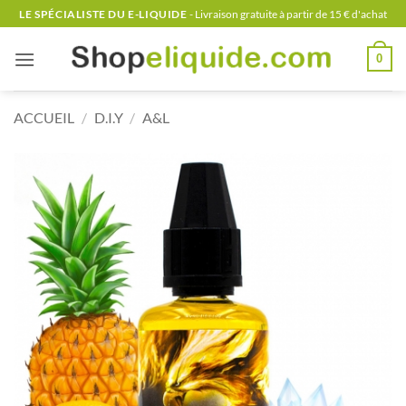
Passer
LE SPÉCIALISTE DU E-LIQUIDE
- Livraison gratuite à partir de 15 € d'achat
au
contenu
0
ACCUEIL
/
D.I.Y
/
A&L