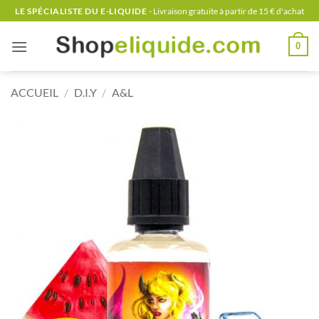
Passer
LE SPÉCIALISTE DU E-LIQUIDE
- Livraison gratuite à partir de 15 € d'achat
au
contenu
0
ACCUEIL
/
D.I.Y
/
A&L