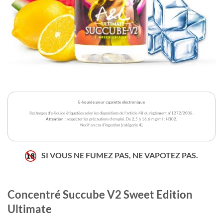
E-liquide pour cigarette électronique
Recharges d'e-liquide étiquetées selon les dispositions de l'article 48 du règlement n°1272/2008.
Attention
: respecter les précautions d'emploi. De 2,5 à 16,6 mg/ml : H302.
Nocif en cas d'ingestion (catégorie 4).
SI VOUS NE FUMEZ PAS, NE VAPOTEZ PAS.
Concentré Succube V2 Sweet Edition
Ultimate