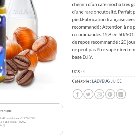
chemin d’un café mocha très g
d’une rare oncutosité. Parfait
pied.Fabrication française av
recommandé : Attention à ne 
recommandés.15% en 50/501
de repos recommandé : 20 jou
ne peut pas être vapé directeme
base D.I.Y.
UGS :
4
Catégorie :
LADYBUG JUICE
ctronique
rticle 48 du règlement n°1272/2008.
 2,5 à 16,6 mg/ml : H302.
ie 4).