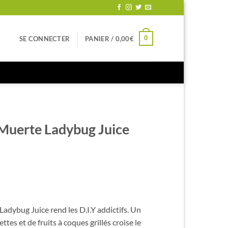
0
SE CONNECTER
PANIER /
0,00
€
Muerte Ladybug Juice
adybug Juice rend les D.I.Y addictifs. Un
ttes et de fruits à coques grillés croise le