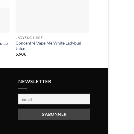
LADYBUG JUICE
LADYBUG JUICE
Concentré Vape Me White Ladybug
uice
Concentré Vape Me 
Juice
5,90
€
5,90
€
NEWSLETTER