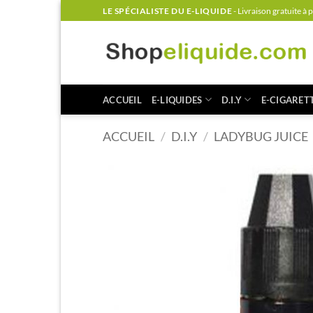
Passer
LE SPÉCIALISTE DU E-LIQUIDE
- Livraison gratuite à 
au
contenu
ACCUEIL
E-LIQUIDES
D.I.Y
E-CIGARET
ACCUEIL
/
D.I.Y
/
LADYBUG JUICE