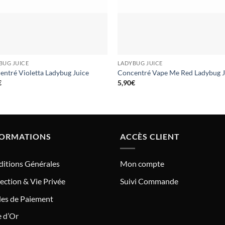
BUG JUICE
LADYBUG JUICE
entré Violetta Ladybug Juice
Concentré Vape Me Red Ladybug J
€
5,90
€
FORMATIONS
ACCÈS CLIENT
itions Générales
Mon compte
ection & Vie Privée
Suivi Commande
es de Paiement
e d’Or