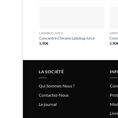
LADYBUG JUICE
LADY
Concentré Chicana Ladybug Juice
Conc
5,90
€
5,90
LA SOCIÉTÉ
IN
Qui Sommes Nous ?
Cond
Contactez-Nous
Prot
Le journal
Mod
Livr