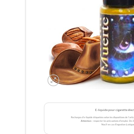
E-liquide pour cigarette éle
Recharges d'e-liquide étiquetées selon les dispositions de l'a
Attention
: respecter les précautions d'emploi. De
Nocif en cas d'ingestion (catégor