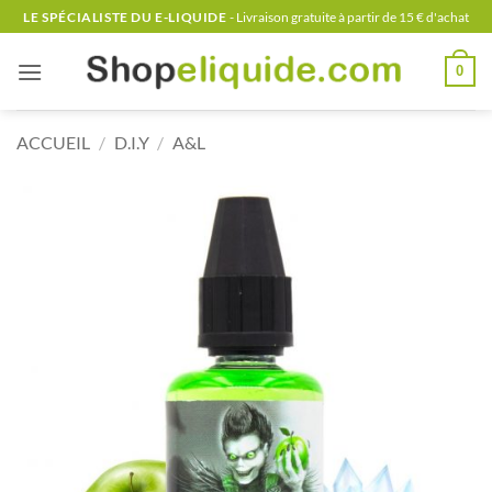
Passer
LE SPÉCIALISTE DU E-LIQUIDE
- Livraison gratuite à partir de 15 € d'achat
au
contenu
0
ACCUEIL
/
D.I.Y
/
A&L