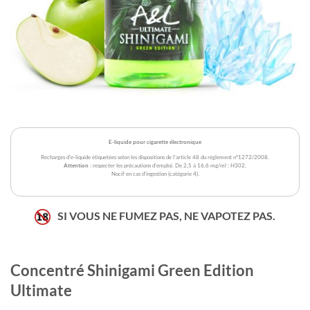
E-liquide pour cigarette électronique
Recharges d'e-liquide étiquetées selon les dispositions de l'article 48 du règlement n°1272/2008.
Attention
: respecter les précautions d'emploi. De 2,5 à 16,6 mg/ml : H302.
Nocif en cas d'ingestion (catégorie 4).
SI VOUS NE FUMEZ PAS, NE VAPOTEZ PAS.
Concentré Shinigami Green Edition
Ultimate