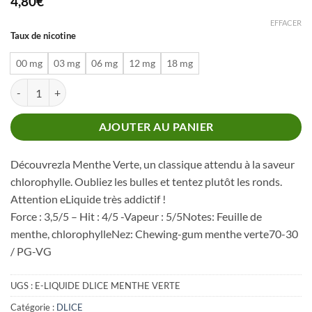
4,80
€
EFFACER
Taux de nicotine
00 mg
03 mg
06 mg
12 mg
18 mg
quantité de DLICE MENTHE VERTE
AJOUTER AU PANIER
Découvrezla Menthe Verte, un classique attendu à la saveur
chlorophylle. Oubliez les bulles et tentez plutôt les ronds.
Attention eLiquide très addictif !
Force : 3,5/5 – Hit : 4/5 -Vapeur : 5/5Notes: Feuille de
menthe, chlorophylleNez: Chewing-gum menthe verte70-30
/ PG-VG
UGS :
E-LIQUIDE DLICE MENTHE VERTE
Catégorie :
DLICE