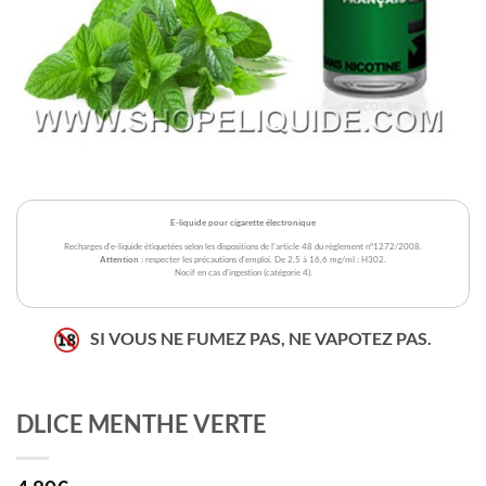
E-liquide pour cigarette électronique
Recharges d'e-liquide étiquetées selon les dispositions de l'article 48 du règlement n°1272/2008.
Attention
: respecter les précautions d'emploi. De 2,5 à 16,6 mg/ml : H302.
Nocif en cas d'ingestion (catégorie 4).
SI VOUS NE FUMEZ PAS, NE VAPOTEZ PAS.
DLICE MENTHE VERTE