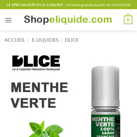
Passer
LE SPÉCIALISTE DU E-LIQUIDE
- Livraison gratuite à partir de 15 € d'achat
au
contenu
0
ACCUEIL
/
E-LIQUIDES
/
DLICE