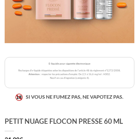
E-liquide pour cigarette électronique
Recharges d'e-liquide étiquetées selon les dispositions de l'article 48 du règlement n°1272/2008.
Attention
: respecter les précautions d'emploi. De 2,5 à 16,6 mg/ml : H302.
Nocif en cas d'ingestion (catégorie 4).
SI VOUS NE FUMEZ PAS, NE VAPOTEZ PAS.
PETIT NUAGE FLOCON PRESSE 60 ML